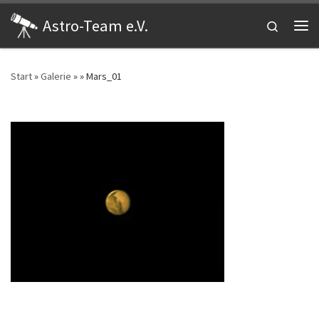
Zum Inhalt springen
Astro-Team e.V.
Search
Me
Start
»
Galerie
»
»
Mars_01