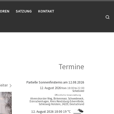
OREN
SATZUNG
KONTAKT
Se
Termine
Partielle Sonnenfinsternis am 12.08.2026
eiter
12. August 2026
18:00
22:00
from
to
Scheduled
Öffentliche Veranstaltung
Ahrenshorster Weg, Birkenmoor, Schwedeneck,
Dänischenhagen, Kreis Rendsburg-Eckernförde,
Schleswig-Holstein, 24229, Deutschland
12. August 2026 18:00
19 °C