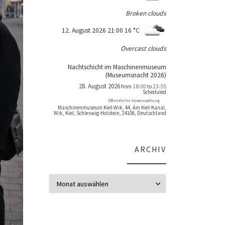
Broken clouds
12. August 2026 21:00
16 °C
Overcast clouds
Nachtschicht im Maschinenmuseum
(Museumsnacht 2026)
28. August 2026
18:00
23:55
from
to
Scheduled
Öffentliche Veranstaltung
Maschinenmuseum Kiel-Wik, 44, Am Kiel-Kanal,
Wik, Kiel, Schleswig-Holstein, 24106, Deutschland
ARCHIV
Archiv