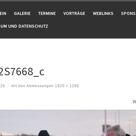
EIN
GALERIE
TERMINE
VORTRÄGE
WEBLINKS
SPONS
SUM UND DATENSCHUTZ
2S7668_c
026
-
mit den Abmessungen
1920 × 1280
W