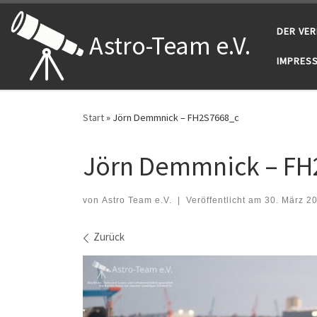
Zum Inhalt springen
DER VER
Astro-Team e.V.
IMPRES
Start
»
Jörn Demmnick – FH2S7668_c
Jörn Demmnick – FH
von
Astro Team e.V.
|
Veröffentlicht am
30. März 2
Bilder Navigation
Zurück