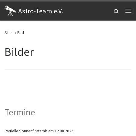
Zum Inhalt springen
Astro-Team e.V.
Search
Me
Start
»
Bild
Bilder
Termine
Partielle Sonnenfinsternis am 12.08.2026