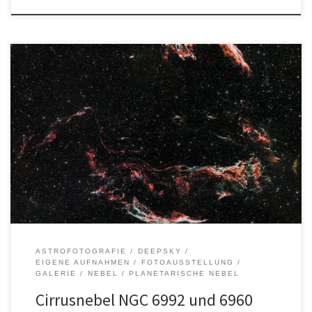
Autor: Holger GräpelOrt: Felm Entfernung: ca. 1500
LichtjahreSternbild: Schwan Aufnahmedaten: Alle Bilder, Texte und
Logos sind urheberrechtlich geschützt. Die Rechte liegen bei
dem/der jeweiligen Urheber*in.
ASTROFOTOGRAFIE
DEEPSKY
EIGENE AUFNAHMEN
FOTOAUSSTELLUNG
GALERIE
NEBEL
PLANETARISCHE NEBEL
Cirrusnebel NGC 6992 und 6960