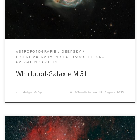
Alle Bilder, Texte und Logos sind urheberrechtlich geschützt. Die
Rechte liegen bei dem/der jeweiligen Urheber*in.
ASTROFOTOGRAFIE
DEEPSKY
EIGENE AUFNAHMEN
FOTOAUSSTELLUNG
GALAXIEN
GALERIE
Whirlpool-Galaxie M 51
von
Holger Gräpel
Veröffentlicht am
18. August 2025