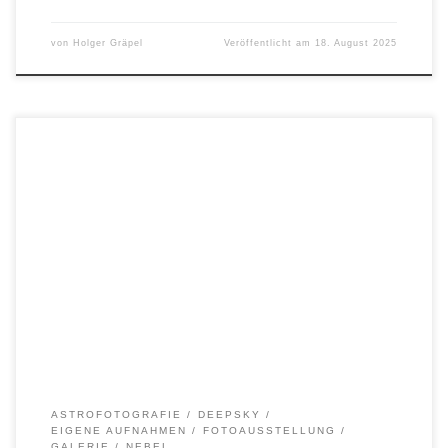
von
Holger Gräpel
Veröffentlicht am
18. August 2025
Autor: Thomas Fechner Entfernung: ca. 1500 LichtjahreSternbild:
Orion Alle Bilder, Texte und Logos sind urheberrechtlich geschützt.
Die Rechte liegen bei dem/der jeweiligen Urheber*in.
ASTROFOTOGRAFIE
DEEPSKY
EIGENE AUFNAHMEN
FOTOAUSSTELLUNG
GALERIE
NEBEL