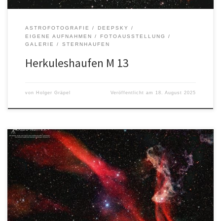
ASTROFOTOGRAFIE
DEEPSKY
EIGENE AUFNAHMEN
FOTOAUSSTELLUNG
GALERIE
STERNHAUFEN
Herkuleshaufen M 13
von
Holger Gräpel
Veröffentlicht am
18. August 2025
Autor: Holger GräpelOrt: Felm Entfernung: ca. 2000
LichtjahreSternbild: Eidechse Aufnahmedaten: Alle Bilder, Texte
und Logos sind urheberrechtlich geschützt. Die Rechte liegen bei
dem/der jeweiligen Urheber*in.