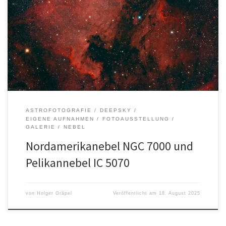
Autor: Holger GräpelOrt: Felm Entfernung: ca. 1000-2000
LichtjahreSternbild: Perseus Aufnahmedaten: Alle Bilder, Texte und
Logos sind urheberrechtlich geschützt. Die Rechte liegen bei
dem/der jeweiligen Urheber*in.
ASTROFOTOGRAFIE
DEEPSKY
EIGENE AUFNAHMEN
FOTOAUSSTELLUNG
GALERIE
NEBEL
Nordamerikanebel NGC 7000 und
Pelikannebel IC 5070
von
Holger Gräpel
Veröffentlicht am
18. August 2025