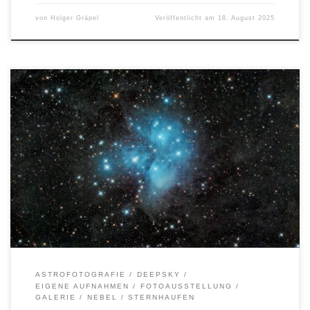
von
Holger Gräpel
Veröffentlicht am
18. August 2025
Autor: Holger GräpelOrt: Felm Entfernung: ca. 444
LichtjahreSternbild: Stier Aufnahmedaten: Alle Bilder, Texte und
Logos sind urheberrechtlich geschützt. Die Rechte liegen bei
dem/der jeweiligen Urheber*in.
ASTROFOTOGRAFIE
DEEPSKY
EIGENE AUFNAHMEN
FOTOAUSSTELLUNG
GALERIE
NEBEL
STERNHAUFEN