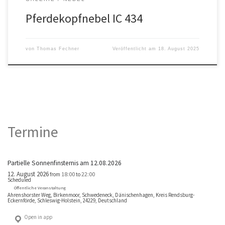
Pferdekopfnebel IC 434
von
Thomas Fechner
Veröffentlicht am
18. August 2025
Termine
Partielle Sonnenfinsternis am 12.08.2026
12. August 2026
18:00
22:00
from
to
Scheduled
Öffentliche Veranstaltung
Ahrenshorster Weg, Birkenmoor, Schwedeneck, Dänischenhagen, Kreis Rendsburg-
Eckernförde, Schleswig-Holstein, 24229, Deutschland
Open in app