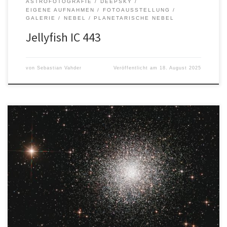
ASTROFOTOGRAFIE
DEEPSKY
EIGENE AUFNAHMEN
FOTOAUSSTELLUNG
GALERIE
NEBEL
PLANETARISCHE NEBEL
Jellyfish IC 443
von
Sebastian Vahder
Veröffentlicht am
18. August 2025
Autor: Holger GräpelOrt: Felm Entfernung: ca. 22.000 – 25.000
LichtjahreSternbild: Herkules Aufnahmedaten: Alle Bilder, Texte
und Logos sind urheberrechtlich geschützt. Die Rechte liegen bei
dem/der jeweiligen Urheber*in.