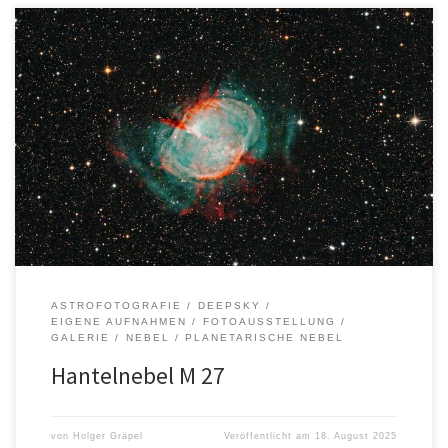
Autor: Holger GräpelOrt: Felm Entfernung: ca. 1360
LichtjahreSternbild: Vulpecula Aufnahmedaten: Alle Bilder, Texte
und Logos sind urheberrechtlich geschützt. Die Rechte liegen bei
dem/der jeweiligen Urheber*in.
ASTROFOTOGRAFIE
DEEPSKY
EIGENE AUFNAHMEN
FOTOAUSSTELLUNG
GALERIE
NEBEL
PLANETARISCHE NEBEL
Hantelnebel M 27
von
Holger Gräpel
Veröffentlicht am
18. August 2025