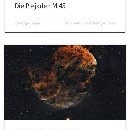
Die Plejaden M 45
von
Holger Gräpel
Veröffentlicht am
18. August 2025
Autor: Sebastian VahderOrt: Garten in PreetzAufnahmedatum:
29.11. + 30.11.2024 Entfernung: ca. 5.500 LichtjahreSternbild:
Zwillinge (Gemini) Aufnahmedaten: Alle Bilder, Texte und Logos
sind urheberrechtlich geschützt. Die Rechte liegen bei dem/der
jeweiligen Urheber*in.