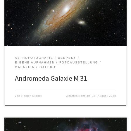
LichtjahreSternbild: Andromeda Aufnahmedaten: Alle Bilder, Texte
und Logos sind urheberrechtlich geschützt. Die Rechte liegen bei
dem/der jeweiligen Urheber*in.
ASTROFOTOGRAFIE
DEEPSKY
EIGENE AUFNAHMEN
FOTOAUSSTELLUNG
GALAXIEN
GALERIE
Andromeda Galaxie M 31
von
Holger Gräpel
Veröffentlicht am
18. August 2025