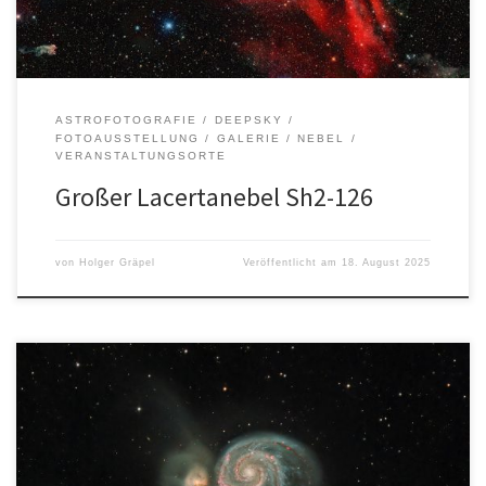
ASTROFOTOGRAFIE
DEEPSKY
FOTOAUSSTELLUNG
GALERIE
NEBEL
VERANSTALTUNGSORTE
Großer Lacertanebel Sh2-126
von
Holger Gräpel
Veröffentlicht am
18. August 2025
Autor: Holger GräpelOrt: Felm Entfernung: ca. 24 Mio.
LichtjahreSternbild: Canes Venatici (Jagdhunde) Aufnahmedaten: