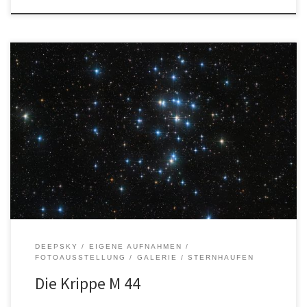
Autor: Holger GräpelOrt: Felm Entfernung: ca. 577
LichtjahreSternbild: Krebs Aufnahmedaten: Alle Bilder, Texte und
Logos sind urheberrechtlich geschützt. Die Rechte liegen bei
dem/der jeweiligen Urheber*in.
DEEPSKY
EIGENE AUFNAHMEN
FOTOAUSSTELLUNG
GALERIE
STERNHAUFEN
Die Krippe M 44