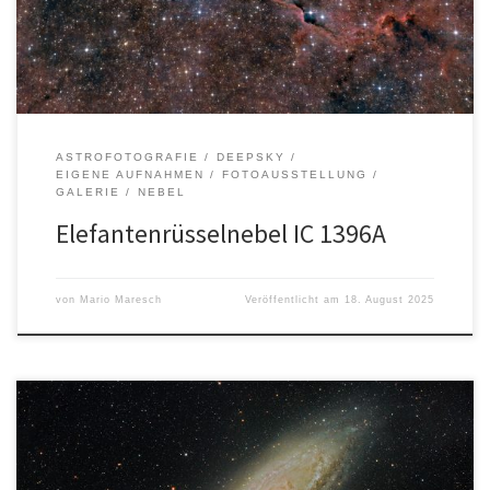
dem/der jeweiligen Urheber*in.
ASTROFOTOGRAFIE
DEEPSKY
EIGENE AUFNAHMEN
FOTOAUSSTELLUNG
GALERIE
NEBEL
Elefantenrüsselnebel IC 1396A
von
Mario Maresch
Veröffentlicht am
18. August 2025
Autor: Holger GräpelOrt: Felm Entfernung: ca. 2,5 Mio.