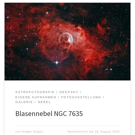
Autor: Holger GräpelOrt: Felm Entfernung: ca. 7100
LichtjahreSternbild: Kassiopeia Aufnahmedaten: Alle Bilder, Texte
und Logos sind urheberrechtlich geschützt. Die Rechte liegen bei
dem/der jeweiligen Urheber*in.
ASTROFOTOGRAFIE
DEEPSKY
EIGENE AUFNAHMEN
FOTOAUSSTELLUNG
GALERIE
NEBEL
Blasennebel NGC 7635
von
Holger Gräpel
Veröffentlicht am
18. August 2025