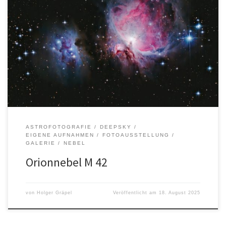
Autor: Holger GräpelOrt: Felm Entfernung: ca. 1.344 ± 20
LichtjahreSternbild: Orion Aufnahmedaten: Alle Bilder, Texte und
Logos sind urheberrechtlich geschützt. Die Rechte liegen bei
dem/der jeweiligen Urheber*in.
ASTROFOTOGRAFIE
DEEPSKY
EIGENE AUFNAHMEN
FOTOAUSSTELLUNG
GALERIE
NEBEL
Orionnebel M 42
von
Holger Gräpel
Veröffentlicht am
18. August 2025